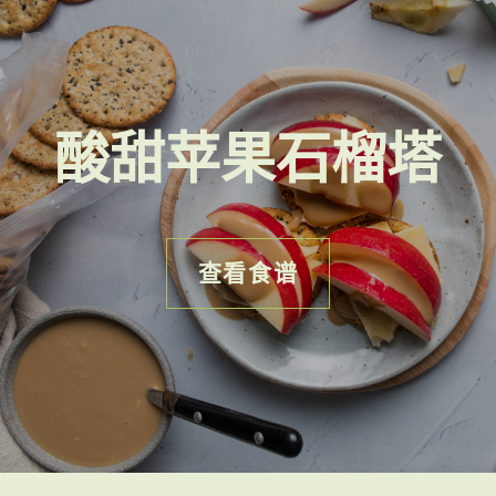
酸甜苹果石榴塔
查看食谱