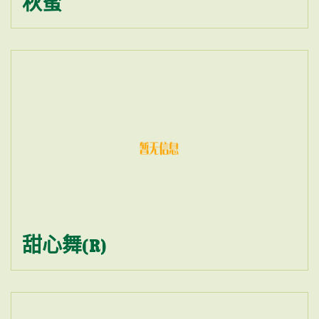
秋蜜
甜心舞(R)