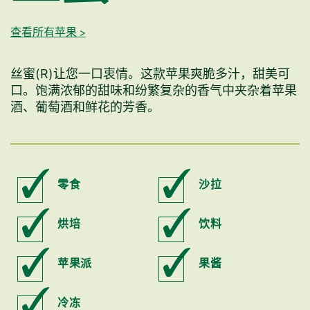
查看所有苹果 >
丝蜜(R)让您一口衷情。这款苹果爽脆多汁，甜美可
口。饱满浓郁的甜味和纷繁复杂的香气中夹杂着苹果
酒、葡萄酒和鲜花的芳香。
零食
沙拉
烘培
饮料
苹果派
果酱
冷冻