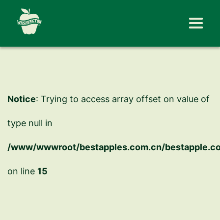
Notice
: Trying to access array offset on value of
type null in
/www/wwwroot/bestapples.com.cn/bestapple.com
on line
15